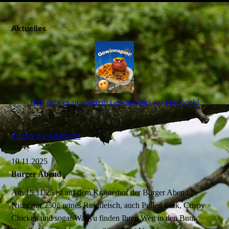
Aktuelles
Hier geht es zu unserem Gewinnspiel auf Facebook!
Zurück zur Übersicht
10.11.2025
Burger Abend
Am 15.11.25 ist auf dem Kräuterhof der Burger Abend.
Nicht nur 250g reines Rindfleisch, auch Pulled Pork, Crispy
Chicken und sogar Wagyu finden Ihren Weg in den Bun.